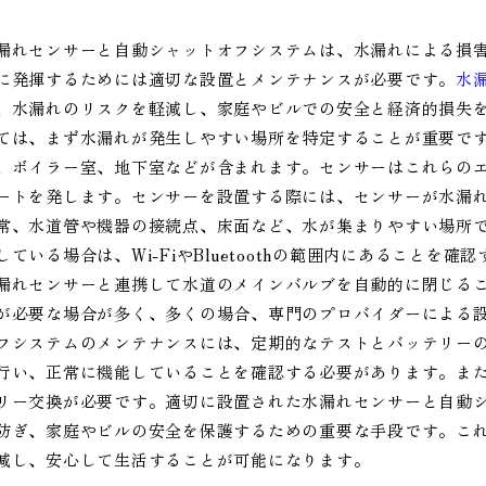
漏れセンサーと自動シャットオフシステムは、水漏れによる損
に発揮するためには適切な設置とメンテナンスが必要です。
水
、水漏れのリスクを軽減し、家庭やビルでの安全と経済的損失
ては、まず水漏れが発生しやすい場所を特定することが重要で
、ボイラー室、地下室などが含まれます。センサーはこれらの
ートを発します。センサーを設置する際には、センサーが水漏
常、水道管や機器の接続点、床面など、水が集まりやすい場所
している場合は、Wi-FiやBluetoothの範囲内にあること
漏れセンサーと連携して水道のメインバルブを自動的に閉じる
が必要な場合が多く、多くの場合、専門のプロバイダーによる
フシステムのメンテナンスには、定期的なテストとバッテリー
行い、正常に機能していることを確認する必要があります。ま
リー交換が必要です。適切に設置された水漏れセンサーと自動
防ぎ、家庭やビルの安全を保護するための重要な手段です。こ
減し、安心して生活することが可能になります。