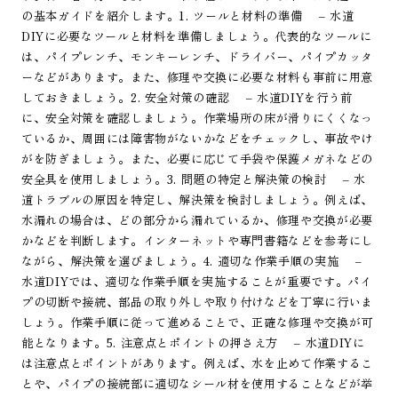
の基本ガイドを紹介します。1. ツールと材料の準備 – 水道
DIYに必要なツールと材料を準備しましょう。代表的なツールに
は、パイプレンチ、モンキーレンチ、ドライバー、パイプカッタ
ーなどがあります。また、修理や交換に必要な材料も事前に用意
しておきましょう。2. 安全対策の確認 – 水道DIYを行う前
に、安全対策を確認しましょう。作業場所の床が滑りにくくなっ
ているか、周囲には障害物がないかなどをチェックし、事故やけ
がを防ぎましょう。また、必要に応じて手袋や保護メガネなどの
安全具を使用しましょう。3. 問題の特定と解決策の検討 – 水
道トラブルの原因を特定し、解決策を検討しましょう。例えば、
水漏れの場合は、どの部分から漏れているか、修理や交換が必要
かなどを判断します。インターネットや専門書籍などを参考にし
ながら、解決策を選びましょう。4. 適切な作業手順の実施 –
水道DIYでは、適切な作業手順を実施することが重要です。パイ
プの切断や接続、部品の取り外しや取り付けなどを丁寧に行いま
しょう。作業手順に従って進めることで、正確な修理や交換が可
能となります。5. 注意点とポイントの押さえ方 – 水道DIYに
は注意点とポイントがあります。例えば、水を止めて作業するこ
とや、パイプの接続部に適切なシール材を使用することなどが挙