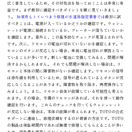
広く普及しているため、その対処法を知っておくことは非常に有
益です。まず最初に確認すべきポイントを順に見ていきましょ
う。
加須市もトイレつまり修理が水道局指定業者では
最初に試
すべきことは、電源が入っているかどうかの確認です。ウォシュ
レットが電源に接続されているか、ブレーカーが落ちていないか
を確認します。意外と、この基本的なチェックが見落とされがち
です。次に、リモコンの電池が切れていないかを確認します。リ
モコンのボタンが反応しない場合、単純に電池切れが原因となっ
ていることが多いです。新しい電池に交換してみると、問題が解
決するかもしれません。 それでも問題が解決しない場合は、リ
モコンと本体の間に障害物がないか確認します。リモコンの信号
は赤外線を利用しているため、信号が遮られているとボタンが反
応しなくなることがあります。障害物を取り除き、再度操作して
みましょう。また、リモコン自体が故障している可能性も考えら
れます。その場合、予備のリモコンがあれば、それを使って動作
確認を行います。 これらのチェックを行ってもウォシュレット
が反応しない場合は、本体の故障が考えられます。TOTOの公式
サポートに連絡し、修理依頼をするのが最善の方法です。TOTO
の製品は保証期間内であれば無償で修理してもらえることが多い
ため、保証書を用意しておくとスムーズです。 ウォシュレット