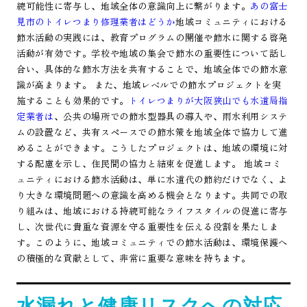
続可能性に寄与し、地域全体の意識向上に繋がります。
あの富士
見市のトイレつまり修理業者はどうか
地域コミュニティにおける
節水活動の実践には、教育プログラムの開催や節水に関する啓発
活動が有効です。学校や地域の集会で節水の重要性について話し
合い、具体的な節水方法を共有することで、地域全体での節水意
識が高まります。 また、地域レベルでの節水プロジェクトを実
施することも効果的です。
トイレつまりが大阪狭山でも水道局指
定業者は
、公共の場所での節水型器具の導入や、雨水利用システ
ムの設置など、共有スペースでの節水策を地域全体で協力して進
めることができます。こうしたプロジェクトは、地域の環境に対
する配慮を示し、住民間の協力と結束を促進します。 地域コミ
ュニティにおける節水活動は、単に水道代の節約だけでなく、よ
り大きな環境問題への意識を高める機会となります。共同での取
り組みは、地域における持続可能なライフスタイルの促進に寄与
し、次世代に貴重な資源を守る重要性を伝える役割を果たしま
す。このように、地域コミュニティでの節水活動は、環境保護へ
の積極的な貢献として、非常に重要な意味を持ちます。
水漏れと健康リスクへの対応