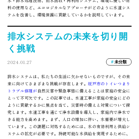
水・排水処理技術、雨水回収・再利用システム、環境に優しい材
料の使用など、エコロジカルなアプローチがどのように水道シス
テムを改善し、環境保護に貢献しているかを説明しています。
排水システムの未来を切り開
く挑戦
2024.01.27
未分類
排水システムは、私たちの生活に欠かせないものですが、その未
来に向けてさまざまな挑戦が存在します。
坂戸市のトイレつまり
トラブル修理が
自然災害や緊急事態に備えることは家庭の安全に
とって不可欠です。この記事では、水道工事が家庭の安全にどの
ように貢献するかに焦点を当て、災害時の備えと対策について探
究します。水道工事を通じて浄水設備を導入し、家庭内で浄水で
きる能力を高めます。まず、人口の増加に伴い、水需要が増大し
ています。この課題に対処するためには、水の有効利用と供給シ
ステムの拡充が必要です。持続可能な水供給を実現するために、