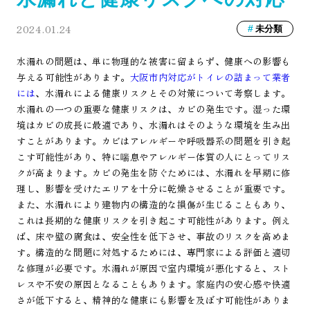
2024.01.24
未分類
水漏れの問題は、単に物理的な被害に留まらず、健康への影響も
与える可能性があります。
大阪市内対応がトイレの詰まって業者
には
、水漏れによる健康リスクとその対策について考察します。
水漏れの一つの重要な健康リスクは、カビの発生です。湿った環
境はカビの成長に最適であり、水漏れはそのような環境を生み出
すことがあります。カビはアレルギーや呼吸器系の問題を引き起
こす可能性があり、特に喘息やアレルギー体質の人にとってリス
クが高まります。カビの発生を防ぐためには、水漏れを早期に修
理し、影響を受けたエリアを十分に乾燥させることが重要です。
また、水漏れにより建物内の構造的な損傷が生じることもあり、
これは長期的な健康リスクを引き起こす可能性があります。例え
ば、床や壁の腐食は、安全性を低下させ、事故のリスクを高めま
す。構造的な問題に対処するためには、専門家による評価と適切
な修理が必要です。水漏れが原因で室内環境が悪化すると、スト
レスや不安の原因となることもあります。家庭内の安心感や快適
さが低下すると、精神的な健康にも影響を及ぼす可能性がありま