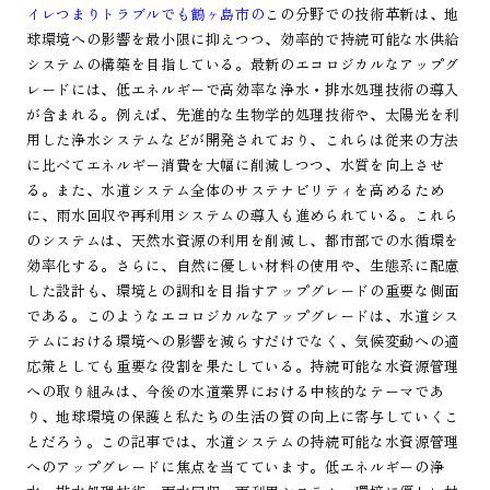
イレつまりトラブルでも鶴ヶ島市の
この分野での技術革新は、地
球環境への影響を最小限に抑えつつ、効率的で持続可能な水供給
システムの構築を目指している。最新のエコロジカルなアップグ
レードには、低エネルギーで高効率な浄水・排水処理技術の導入
が含まれる。例えば、先進的な生物学的処理技術や、太陽光を利
用した浄水システムなどが開発されており、これらは従来の方法
に比べてエネルギー消費を大幅に削減しつつ、水質を向上させ
る。また、水道システム全体のサステナビリティを高めるため
に、雨水回収や再利用システムの導入も進められている。これら
のシステムは、天然水資源の利用を削減し、都市部での水循環を
効率化する。さらに、自然に優しい材料の使用や、生態系に配慮
した設計も、環境との調和を目指すアップグレードの重要な側面
である。このようなエコロジカルなアップグレードは、水道シス
テムにおける環境への影響を減らすだけでなく、気候変動への適
応策としても重要な役割を果たしている。持続可能な水資源管理
への取り組みは、今後の水道業界における中核的なテーマであ
り、地球環境の保護と私たちの生活の質の向上に寄与していくこ
とだろう。この記事では、水道システムの持続可能な水資源管理
へのアップグレードに焦点を当てています。低エネルギーの浄