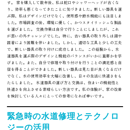
す。 家を購入して数年後、私は蛇口やシャワーヘッドが古くな
り、効率も悪くなってきたことに気づきました。新しい器具を選
ぶ際、私はデザインだけでなく、使用感や節水機能にも注目しま
した。市場調査の後、環境に優しく、かつスタイリッシュな製品
を選びました。 交換作業は自分で行うことにしましたが、これ
が思いの外チャレンジでした。特に、古い器具の取り外しは錆や
固着により困難を伴いました。しかし、適切な工具と少しの工夫
で、新しい器具の取り付けに成功しました。 この経験から、水
道器具を選ぶ際のデザインと機能のバランスがいかに重要かを学
びました。また、自分で修理や取り付けを行うことの満足感と自
信を得ることができました。新しい器具は見た目が良くなるだけ
でなく、水の使用効率を大幅に改善し、日々の生活に快適さをも
たらしました。 水道器具の選び方と交換は、住まいの機能性と
快適さを向上させる素晴らしい方法です。私の体験が、家の改善
を検討している人々にとっての参考になれば幸いです。
緊急時の水道修理とテクノロ
ジーの活用