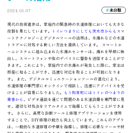
2024.01.07
未分類
現代の技術進歩は、家庭内の緊急時の水道修理においても大きな
役割を果たしています。
トイレつまりにしても茨木市からも
スマ
ートテクノロジーとデジタルツールの活用は、水漏れなどの水道
トラブルに対処する新しい方法を提供しています。 スマートホ
ームシステムに組み込まれた水漏れセンサーは、漏れを早期に検
出し、スマートフォンや他のデバイスに警告を送信することがで
きます。これにより、家庭内での水漏れが発生した際に、家主は
即座に知ることができ、迅速な対応を取ることが可能になりま
す。 また、デジタルコミュニケーションツールの進化により、
水道修理の専門家にオンラインで相談し、迅速にアドバイスを受
けることが容易になりました。
もう和束町にはトイレのつまりの
業者から
、ビデオ通話を通じて問題のある水道設備を専門家に見
せ、適切な対処法をリアルタイムで指導してもらうことができま
す。 さらに、高度な診断ツールと修理アプリケーションを使用
することで、DIY修理の能力も向上しています。これらのアプリ
は、一般的な水道修理の手順を指導し、修理に必要なツールや材