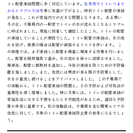
イレ配管凍結問題に多く対応しています。
北本市でトイレつまり
からトラブルでは
冬季に気温が下がると、時折トイレ配管の凍結
が発生し、これが家庭内での大きな問題となります。 ある寒い
冬の日、千葉県内の一軒家でトイレの水が流れなくなるトラブル
に呼ばれました。現地に到着して確認したところ、トイレの配管
が凍結していることが原因でした。トイレ配管の凍結は、水の流
れを妨げ、最悪の場合は配管が破裂するリスクを伴います。 こ
の修理では、まず凍結した配管を慎重に解凍する作業を行いまし
た。配管を暖房器具で温め、水の流れを徐々に回復させました。
解凍後、配管に断熱材を追加し、今後の凍結を防ぐための予防措
置を施しました。また、住民には寒波が来る際の予防策として、
水を少量流し続けることをアドバイスしました。 この千葉県で
の体験から、トイレ配管凍結の問題と、その予防および対処法の
重要性を深く理解しました。特に冬季には、トイレの配管凍結が
家庭生活に大きな不便をもたらす可能性があるため、適切な予防
策が非常に重要です。私の体験談は、千葉県を含む関東エリアの
住民に対して、冬季のトイレ配管凍結防止策の参考になるでしょ
う。