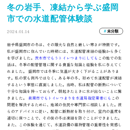
冬の岩手、凍結から学ぶ盛岡
市での水道配管体験談
2024.01.14
未分類
岩手県盛岡市の冬は、その雄大な自然と厳しい寒さが特徴です。
私が盛岡市に住んでいた時期には、水道配管凍結の経験から多く
を学びました。
茨木市でもうトイレつまりにしても
この地での生
活は、冬季の配管管理に関する貴重な知識と経験を私に与えてく
れました。 盛岡市では冬季に気温が大きく下がることがありま
す。私の家も例外ではなく、ある年の冬、初めて水道配管が凍結
するという事態に直面しました。当時、私は配管の断熱について
十分な知識を持っておらず、朝起きたときに水が出ないことに驚
きました。
泉南市でもトイレつまりを水道局指定業者にも
この
問題を解決するために、地域の住民や専門家に相談しました。彼
らのアドバイスに従い、配管に断熱材を取り付け、室内の温度を
適切に保つことで、その後の冬は凍結を防ぐことができました。
また、この体験を通じて、水道設備の維持管理の重要性を実感し