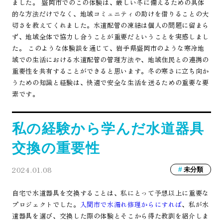
ました。 盛岡市でのこの体験は、厳しい冬に備えるための具体
的な方法だけでなく、地域コミュニティの助けを借りることの大
切さを教えてくれました。水道配管の凍結は個人の問題に留まら
ず、地域全体で協力し合うことが重要だということを実感しまし
た。 このような体験談を通じて、岩手県盛岡市のような寒冷地
域での生活における水道配管の管理方法や、地域住民との連携の
重要性を共有することができると思います。冬の寒さに立ち向か
うための知識と経験は、快適で安全な生活を送るための重要な要
素です。
私の経験から学んだ水道器具
交換の重要性
2024.01.08
未分類
自宅で水道器具を交換することは、私にとって予想以上に重要な
プロジェクトでした。
入間市で水漏れ修理からにすれば
、私が水
道器具を選び、交換した際の体験とそこから得た教訓を紹介しま