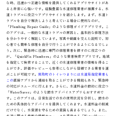
な時、迅速かつ正確な情報を提供してくれるアプリやサイトがあ
ると非常に心強いです。経験豊富な水道修理業者が推薦する、水
道トラブルに役立つアプリやサイトを紹介します。まず、水道ト
ラブルを自分で解決しようと考えている場合に便利なのが、
「Plumbing Repair Guide」のような修理ガイドアプリです。こ
のアプリは、一般的な水道トラブルの原因と、基本的な修理方法
を分かりやすく解説しています。写真や動画を交えた説明で、初
心者でも簡単な修理を自分で行うことができるようになるでしょ
う。次に、緊急時に迅速に専門の修理業者を探すのに役立つの
が、「QuickFix Plumbers」のような業者検索アプリです。地域
を指定して検索することで、近くの水道修理業者の情報を得るこ
とができ、評価やレビューも参考にしながら信頼できる業者を選
ぶことが可能です。
熊取町のトイレつまりには水道局指定業者も
この
直接アプリから連絡を取ることができる機能もあり、緊急時
の対応がスムーズに行えます。さらに、水道料金の節約に役立つ
「WaterSaver」のような節水アドバイスアプリもおすすめで
す。このアプリは、日常生活での水の使用状況を分析し、節水の
ための具体的なアドバイスを提供してくれます。水道料金の削減
だけでなく、水資源を守るための意識も高まるでしょう。また、
水道に関する最新の情報やニュースを提供する「WaterNews」