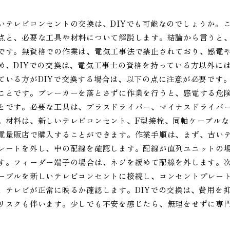
いテレビコンセントの交換は、DIYでも可能なのでしょうか。
点と、必要な工具や材料について解説します。結論から言うと
です。無資格での作業は、電気工事法で禁止されており、感電
め、DIYでの交換は、電気工事士の資格を持っている方以外に
ている方がDIYで交換する場合は、以下の点に注意が必要です
ことです。ブレーカーを落とさずに作業を行うと、感電する危
とです。必要な工具は、プラスドライバー、マイナスドライバ
。材料は、新しいテレビコンセント、F型接栓、同軸ケーブル
電量販店で購入することができます。作業手順は、まず、古い
レートを外し、中の配線を確認します。配線が直列ユニットの
す。フィーダー端子の場合は、ネジを緩めて配線を外します。
ーブルを新しいテレビコンセントに接続し、コンセントプレー
、テレビが正常に映るか確認します。DIYでの交換は、費用を
リスクも伴います。少しでも不安を感じたら、無理をせずに専