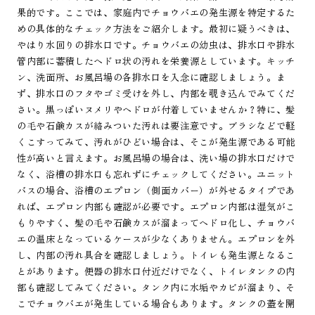
果的です。ここでは、家庭内でチョウバエの発生源を特定するた
めの具体的なチェック方法をご紹介します。最初に疑うべきは、
やはり水回りの排水口です。チョウバエの幼虫は、排水口や排水
管内部に蓄積したヘドロ状の汚れを栄養源としています。キッチ
ン、洗面所、お風呂場の各排水口を入念に確認しましょう。ま
ず、排水口のフタやゴミ受けを外し、内部を覗き込んでみてくだ
さい。黒っぽいヌメリやヘドロが付着していませんか？特に、髪
の毛や石鹸カスが絡みついた汚れは要注意です。ブラシなどで軽
くこすってみて、汚れがひどい場合は、そこが発生源である可能
性が高いと言えます。お風呂場の場合は、洗い場の排水口だけで
なく、浴槽の排水口も忘れずにチェックしてください。ユニット
バスの場合、浴槽のエプロン（側面カバー）が外せるタイプであ
れば、エプロン内部も確認が必要です。エプロン内部は湿気がこ
もりやすく、髪の毛や石鹸カスが溜まってヘドロ化し、チョウバ
エの温床となっているケースが少なくありません。エプロンを外
し、内部の汚れ具合を確認しましょう。トイレも発生源となるこ
とがあります。便器の排水口付近だけでなく、トイレタンクの内
部も確認してみてください。タンク内に水垢やカビが溜まり、そ
こでチョウバエが発生している場合もあります。タンクの蓋を開