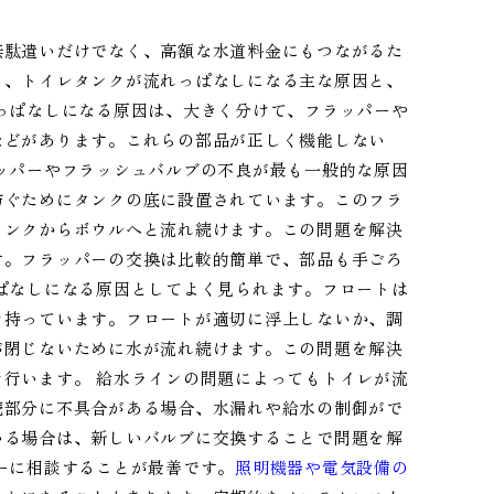
無駄遣いだけでなく、高額な水道料金にもつながるた
も
、トイレタンクが流れっぱなしになる主な原因と、
っぱなしになる原因は、大きく分けて、フラッパーや
などがあります。これらの部品が正しく機能しない
ッパーやフラッシュバルブの不良が最も一般的な原因
防ぐためにタンクの底に設置されています。このフラ
タンクからボウルへと流れ続けます。この問題を解決
す。フラッパーの交換は比較的簡単で、部品も手ごろ
ぱなしになる原因としてよく見られます。フロートは
を持っています。フロートが適切に浮上しないか、調
が閉じないために水が流れ続けます。この問題を解決
行います。 給水ラインの問題によってもトイレが流
続部分に不具合がある場合、水漏れや給水の制御がで
いる場合は、新しいバルブに交換することで問題を解
ーに相談することが最善です。
照明機器や電気設備の