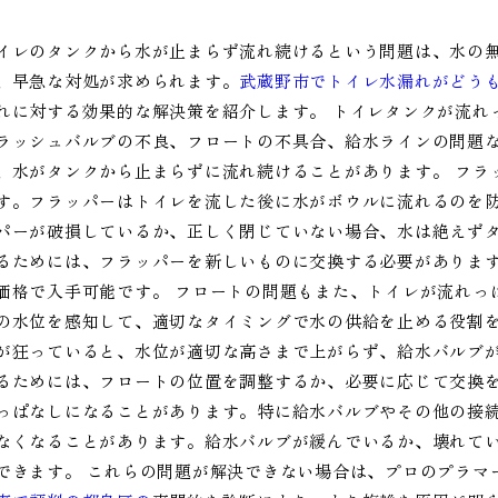
イレのタンクから水が止まらず流れ続けるという問題は、水の
、早急な対処が求められます。
武蔵野市でトイレ水漏れがどう
れに対する効果的な解決策を紹介します。 トイレタンクが流れ
ラッシュバルブの不良、フロートの不具合、給水ラインの問題
、水がタンクから止まらずに流れ続けることがあります。 フラ
す。フラッパーはトイレを流した後に水がボウルに流れるのを
パーが破損しているか、正しく閉じていない場合、水は絶えず
るためには、フラッパーを新しいものに交換する必要がありま
価格で入手可能です。 フロートの問題もまた、トイレが流れっ
の水位を感知して、適切なタイミングで水の供給を止める役割
が狂っていると、水位が適切な高さまで上がらず、給水バルブ
るためには、フロートの位置を調整するか、必要に応じて交換を
っぱなしになることがあります。特に給水バルブやその他の接
なくなることがあります。給水バルブが緩んでいるか、壊れて
できます。 これらの問題が解決できない場合は、プロのプラマ