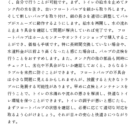
く、自分で行うことが可能です。まず、トイレの給水を止めてタ
ンク内の水を抜き、古いフロートバルブを鎖から取り外します。
そして新しいバルブを取り付け、鎖の長さを適切に調整してバル
ブがスムーズに動作するようにします。給水を再開し、水の流れ
と止まり具合を確認して問題が解決していれば完了です。 フロ
ートバルブはホームセンターやオンラインショップで購入するこ
とができ、価格も手頃です。特に長期間交換していない場合や、
水道料金が以前より高くなったと感じた場合は、バルブの点検を
行うことをおすすめします。また、タンク内の他の部品も同時に
チェックし、劣化や不具合がないか確認しておくと、さらなるト
ラブルを未然に防ぐことができます。 フロートバルブの不具合
は小さな問題に見えるかもしれませんが、放置すると大きなトラ
ブルに発展する可能性があります。早めに点検とメンテナンスを
行うことで、トイレの水漏れや流れの悪さを解消し、快適なトイ
レ環境を保つことができます。トイレの調子が悪いと感じたら、
まずフロートバルブの状態を確認し、必要に応じて適切な対応を
取るよう心がけましょう。それが日々の安心と快適さにつながり
ます。