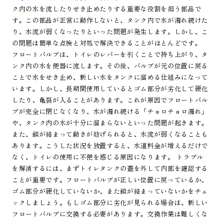
ク内の水を流したりせき止めたりする重要な役割を担う部品で
す。この部品が正常に動作しないと、タンク内で水が漏れ続けた
り、水流が弱くなったりといった問題が発生します。しかし、こ
の問題は簡単な点検と対処で解決できることがほとんどです。
フロートバルブは、トイレのレバーを引くことで持ち上がり、タ
ンク内の水を便器に流します。その後、バルブが元の位置に戻る
ことで水をせき止め、新しい水をタンクに溜める仕組みになって
います。しかし、長期間使用しているとゴム部分が劣化して硬化
したり、亀裂が入ることがあります。これが原因でフロートバル
ブが完全に閉じなくなり、水が漏れ続ける「チョロチョロ漏れ」
や、タンク内の水が十分に溜まらないといった問題が起きます。
また、鎖が絡まって動きが妨げられると、水流が弱くなることも
あります。こうした状況を放置すると、水道料金が増えるだけで
なく、トイレの使用に不便を感じる原因になります。 トラブル
を解消するには、まずトイレタンクの蓋を外して内部を確認する
ことが重要です。フロートバルブが正しい位置に戻っているか、
ゴム部分が硬化していないか、また鎖が絡まっていないかをチェ
ックしましょう。もしゴム部分に劣化が見られる場合は、新しい
フロートバルブに交換する必要があります。交換作業は難しくな